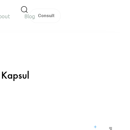
C
o
n
s
u
l
t
bout
Blog
 Kapsul