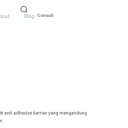
C
o
n
s
u
l
t
bout
Blog
k anti adhesive barrier yang mengandung
er