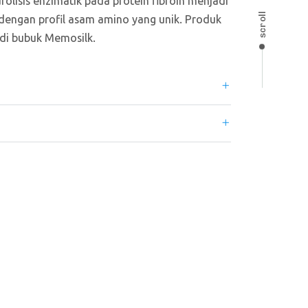
olisis enzimatik pada protein fibroin menjadi
scroll
dengan profil asam amino yang unik. Produk
adi bubuk Memosilk.