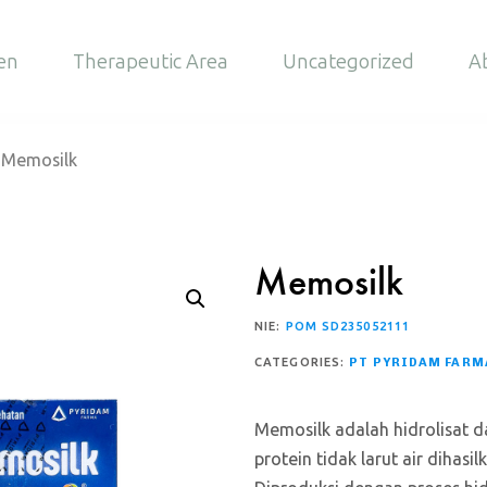
en
Therapeutic Area
Uncategorized
A
Memosilk
Memosilk
NIE:
POM SD235052111
CATEGORIES:
PT PYRIDAM FARM
Memosilk adalah hidrolisat da
protein tidak larut air dihasi