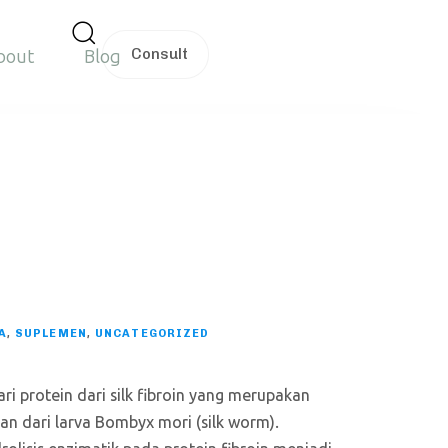
C
o
n
s
u
l
t
bout
Blog
A
,
SUPLEMEN
,
UNCATEGORIZED
ri protein dari silk fibroin yang merupakan
lkan dari larva Bombyx mori (silk worm).